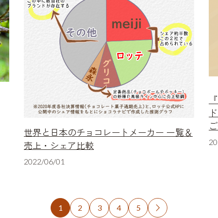
『
ド
ご
世界と日本のチョコレートメーカー 一覧＆
20
売上・シェア比較
2022/06/01
1
2
3
4
5
