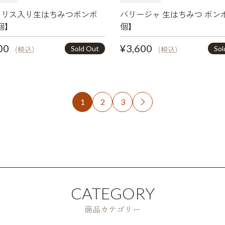
ポリス入り生はちみつボンボ
バリージャ 生はちみつ ボン
個】
個】
00
¥3,600
Sold Out
Sol
(税込)
(税込)
1
2
3

CATEGORY
商品カテゴリー