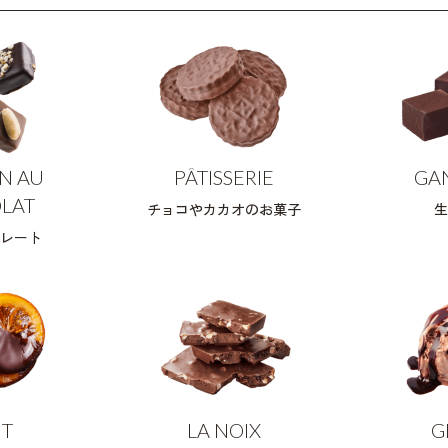
N AU
PÂTISSERIE
GA
LAT
チョコやカカオのお菓子
生
レート
IT
LA NOIX
G