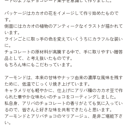
ートのようなチョコレート菓子を意識して作りました。
パッケージはカカオの花をイメージして作り始めたもので
す。
側面にはカカオの植物のアンティークなイラストが描かれて
います。
ラインごとに取っ手の色を変えていくうちにカラフルな装い
に。
チョコレートの原材料が高騰する中で、手に取りやすい贈答
品として、と考え抜いたものです。
もちろん味にもこだわっています。
アーモンドは、本来の甘味やナッツ由来の濃厚な風味を残す
ために、低温でじっくり焼き上げています。
キャラメリゼも軽やかに、仕上げにアリバ種のカカオ豆で作
られた華やかな味わいのチョコをコーティングしました。
私自身、アリバのチョコレートの香りがとても気に入ってい
るので、皆さんと好きな味を共有できたらと思います。
アーモンド
とアリバチョコのマリアージュ、是非ご堪能下さ
い。