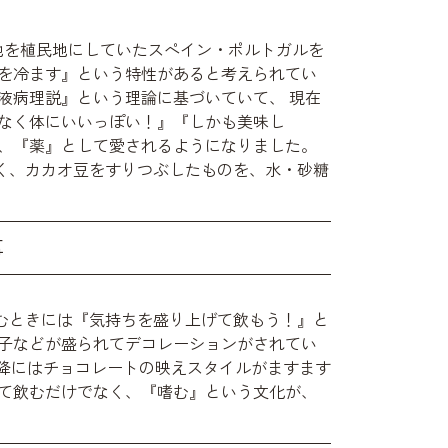
産地を植民地にしていたスペイン・ポルトガルを
体を冷ます』という特性があると考えられてい
液病理説』という理論に基づいていて、 現在
となく体にいいっぽい！』『しかも美味し
は、『薬』として愛されるようになりました。
く、カカオ豆をすりつぶしたものを、水・砂糖
事
むときには『気持ちを盛り上げて飲もう！』と
菓子などが盛られてデコレーションがされてい
年以降にはチョコレートの映えスタイルがますます
して飲むだけでなく、『嗜む』という文化が、