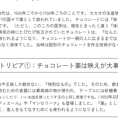
は、1500年ごろから1700年ごろのことです。 カカオの生
パの国々で薬として扱われていました。 チョコレートには『
です。 （ただし、このころの医学は、現在とまったく違う『体
病気の時にたびたび処方されていたチョコレートは、 『なん
持たれるようになり、 チョコレートが一般の人に広まるまで
はなく液体でした。 当時は固形のチョコレートを作る技術がな
トリビア①：チョコレート薬は映えが大
族や王族しか飲めない、『特別なもの』でした。 そのため、飲
飲むための食器には最高級の物が使われ、 テーブルには砂糖
1650
ョンしたり、いいお皿を使ったりするのと同じ感覚ですね。)
ティエール』や『マンセリーナ』も登場しました。 『薬』と
く、客人をもてなすためにも使われるようになりました。