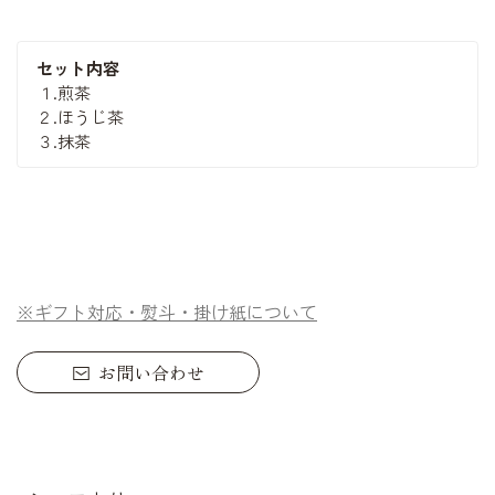
セット内容
１.煎茶
２.ほうじ茶
３.抹茶
※ギフト対応・熨斗・掛け紙について
お問い合わせ