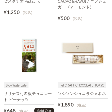
ピスタチオ Pistachio
CACAO BRAVO! / ニブシュ
ガー（アーモンド）
¥1,250
(税込)
¥500
(税込)
SlowWatercafe
nel CRAFT CHOCOLATE TOKYO
サリナス村の板チョコレー
ソシソンショコラジャポネ
ト ピーナッツ
¥1,890
(税込)
¥648
Sold Out
(税込)