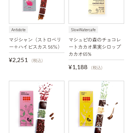
Antidote
SlowWatercafe
マジシャン（ストロベリ
マシュピの森のチョコレ
ー＋ハイビスカス 56％）
ートカカオ果実シロップ
カカオ65%
¥2,251
(税込)
¥1,188
(税込)