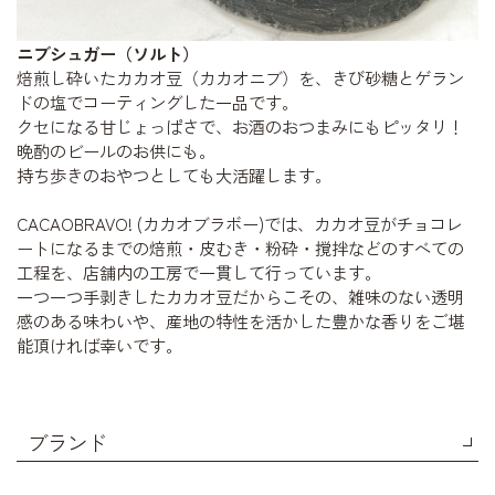
ニブシュガー（ソルト）
焙煎し砕いたカカオ豆（カカオニブ）を、きび砂糖とゲラン
ドの塩でコーティングした一品です。
クセになる甘じょっぱさで、お酒のおつまみにもピッタリ！
晩酌のビールのお供にも。
持ち歩きのおやつとしても大活躍します。
CACAOBRAVO! (カカオブラボー)では、カカオ豆がチョコレ
ートになるまでの焙煎・皮むき・粉砕・撹拌などのすべての
工程を、店舗内の工房で一貫して行っています。
一つ一つ手剥きしたカカオ豆だからこその、雑味のない透明
感のある味わいや、産地の特性を活かした豊かな香りをご堪
能頂ければ幸いです。
ブランド