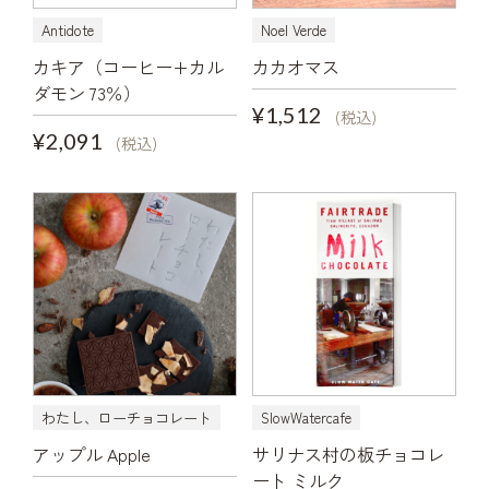
Antidote
Noel Verde
カキア（コーヒー+カル
カカオマス
ダモン 73％）
¥1,512
(税込)
¥2,091
(税込)
わたし、ローチョコレート
SlowWatercafe
アップル Apple
サリナス村の板チョコレ
ート ミルク